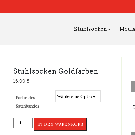
Stuhlsocken
Modi
Stuhlsocken Goldfarben
16,00
€
Farbe des
Satinbandes
D
Stuhlsocken
IN DEN WARENKORB
Goldfarben
Menge