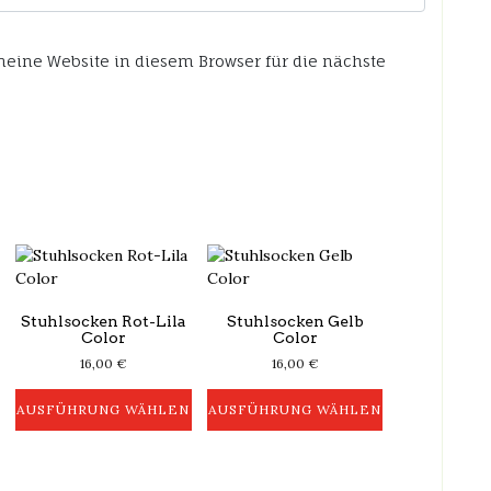
ine Website in diesem Browser für die nächste
Stuhlsocken Rot-Lila
Stuhlsocken Gelb
Color
Color
16,00
€
16,00
€
AUSFÜHRUNG WÄHLEN
AUSFÜHRUNG WÄHLEN
Dieses
Dieses
Produkt
Produkt
weist
weist