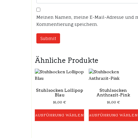
Meinen Namen, meine E-Mail-Adresse und me
Kommentierung speichern.
Ähnliche Produkte
Stuhlsocken Lollipop
Stuhlsocken
Blau
Anthrazit-Pink
16,00
€
16,00
€
AUSFÜHRUNG WÄHLEN
AUSFÜHRUNG WÄHLEN
Dieses
Dieses
Produkt
Produkt
weist
weist