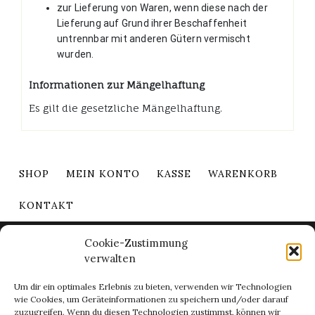
zur Lieferung von Waren, wenn diese nach der
Lieferung auf Grund ihrer Beschaffenheit
untrennbar mit anderen Gütern vermischt
wurden.
Informationen zur Mängelhaftung
Es gilt die gesetzliche Mängelhaftung.
SHOP
MEIN KONTO
KASSE
WARENKORB
KONTAKT
Impressum
Cookie-Zustimmung
AGB
verwalten
Datenschutz
Cookie-Richtlinie (EU)
Widerrufsrecht
Um dir ein optimales Erlebnis zu bieten, verwenden wir Technologien
Lieferbedingungen
wie Cookies, um Geräteinformationen zu speichern und/oder darauf
zuzugreifen. Wenn du diesen Technologien zustimmst, können wir