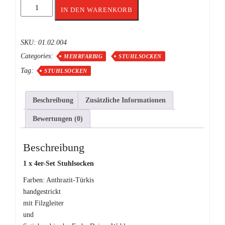
Stuhlsocken
IN DEN WARENKORB
Anthrazit-
Türkis
Menge
SKU:
01.02.004
Categories:
MEHRFARBIG
STUHLSOCKEN
Tag:
STUHLSOCKEN
Beschreibung
Zusätzliche Informationen
Bewertungen (0)
Beschreibung
1 x 4er-Set Stuhlsocken
Farben: Anthrazit-Türkis
handgestrickt
mit Filzgleiter
und