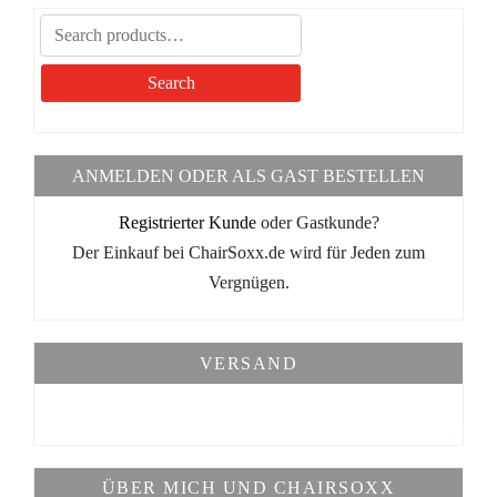
gewählt
Varianten
werden
auf.
Die
Search
Optionen
können
auf
der
ANMELDEN ODER ALS GAST BESTELLEN
Produktseite
gewählt
Registrierter Kunde
oder Gastkunde?
werden
Der Einkauf bei ChairSoxx.de wird für Jeden zum
Vergnügen.
VERSAND
ÜBER MICH UND CHAIRSOXX