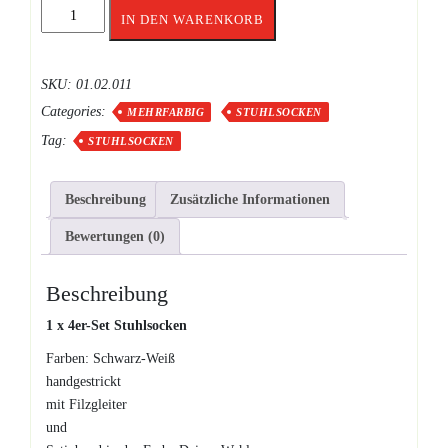
Stuhlsocken
IN DEN WARENKORB
Schwarz-
Weiß
Color
SKU:
01.02.011
Menge
Categories:
MEHRFARBIG
STUHLSOCKEN
Tag:
STUHLSOCKEN
Beschreibung
Zusätzliche Informationen
Bewertungen (0)
Beschreibung
1 x 4er-Set Stuhlsocken
Farben: Schwarz-Weiß
handgestrickt
mit Filzgleiter
und