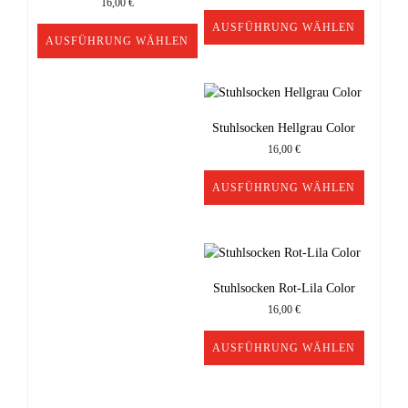
16,00
€
AUSFÜHRUNG WÄHLEN
AUSFÜHRUNG WÄHLEN
Dieses
Dieses
Produkt
Produkt
weist
weist
mehrere
mehrere
Stuhlsocken Hellgrau Color
Varianten
Varianten
auf.
16,00
€
auf.
Die
Die
Optionen
AUSFÜHRUNG WÄHLEN
Optionen
können
Dieses
können
auf
Produkt
auf
der
weist
der
Produktseite
mehrere
Produktseite
gewählt
Stuhlsocken Rot-Lila Color
Varianten
gewählt
werden
auf.
16,00
€
werden
Die
Optionen
AUSFÜHRUNG WÄHLEN
können
Dieses
auf
Produkt
der