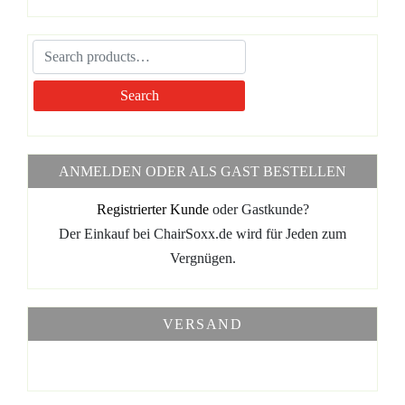
weist
Produktseite
mehrere
gewählt
Varianten
werden
auf.
Die
Search
Optionen
können
auf
der
ANMELDEN ODER ALS GAST BESTELLEN
Produktseite
gewählt
Registrierter Kunde
oder Gastkunde?
werden
Der Einkauf bei ChairSoxx.de wird für Jeden zum
Vergnügen.
VERSAND