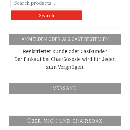
auf.
auf.
Die
Die
Search
Optionen
Optionen
können
können
auf
auf
der
der
ANMELDEN ODER ALS GAST BESTELLEN
Produktseite
Produktseite
gewählt
gewählt
Registrierter Kunde
oder Gastkunde?
werden
werden
Der Einkauf bei ChairSoxx.de wird für Jeden
zum Vergnügen.
VERSAND
ÜBER MICH UND CHAIRSOXX