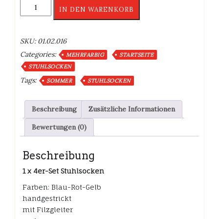
Stuhlsocken
IN DEN WARENKORB
Lollipop
Blau
Menge
SKU:
01.02.016
Categories:
MEHRFARBIG
STARTSEITE
STUHLSOCKEN
Tags:
SOMMER
STUHLSOCKEN
Beschreibung
Zusätzliche Informationen
Bewertungen (0)
Beschreibung
1 x 4er-Set Stuhlsocken
Farben: Blau-Rot-Gelb
handgestrickt
mit Filzgleiter