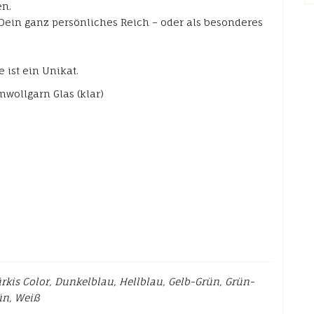
en.
ein ganz persönliches Reich – oder als besonderes
 ist ein Unikat.
ollgarn Glas (klar)
ürkis Color, Dunkelblau, Hellblau, Gelb-Grün, Grün-
ün, Weiß