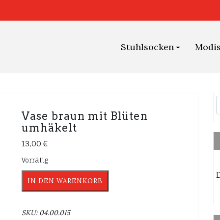
Stuhlsocken
Modi
Vase braun mit Blüten
umhäkelt
13,00
€
Vorrätig
D
Vase
IN DEN WARENKORB
braun
mit
Blüten
SKU:
04.00.015
umhäkelt