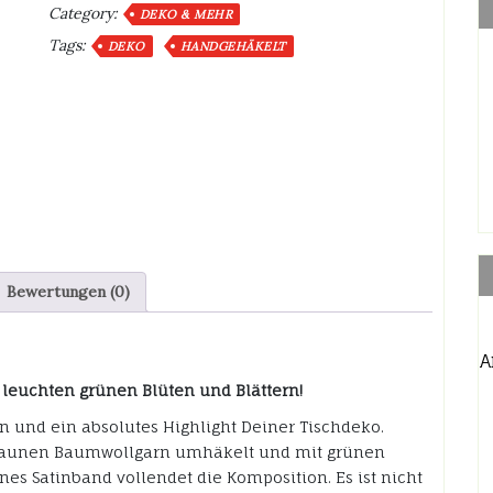
Category:
Menge
DEKO & MEHR
Tags:
DEKO
HANDGEHÄKELT
Bewertungen (0)
A
leuchten grünen Blüten und Blättern!
gn und ein absolutes Highlight Deiner Tischdeko.
 braunen Baumwollgarn umhäkelt und mit grünen
nes Satinband vollendet die Komposition. Es ist nicht