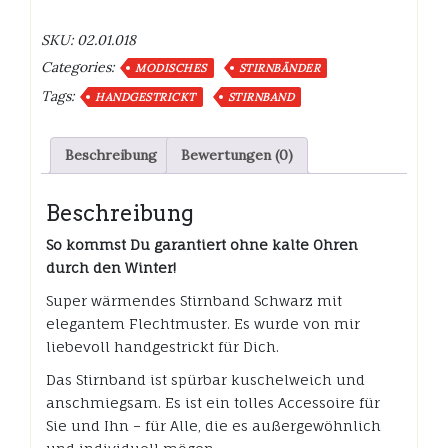
Flechtmuster
Schwarz
SKU:
02.01.018
superwarm
Categories:
Menge
MODISCHES
STIRNBÄNDER
Tags:
HANDGESTRICKT
STIRNBAND
Beschreibung
Bewertungen (0)
Beschreibung
So kommst Du garantiert ohne kalte Ohren
durch den Winter!
Super wärmendes Stirnband Schwarz mit
elegantem Flechtmuster. Es wurde von mir
liebevoll handgestrickt für Dich.
Das Stirnband ist spürbar kuschelweich und
anschmiegsam. Es ist ein tolles Accessoire für
Sie und Ihn – für Alle, die es außergewöhnlich