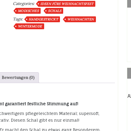
Categories:
IDEEN FÜRS WEIHNACHTSFEST
MODISCHES
SCHALS
Tags:
HANDGESTRICKT
WEIHNACHTEN
WINTERMODE
Bewertungen (0)
A
t garantiert festliche Stimmung auf!
chwertigem pflegeleichtem Material; supersoft,
iv. Diesen Schal gibt es nur einmal!
Er macht den Schal zu etwas ganz Besonderem.