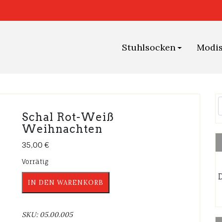
Stuhlsocken
Modi
Schal Rot-Weiß
Weihnachten
35,00
€
Vorrätig
D
Schal
IN DEN WARENKORB
Rot-
Weiß
Weihnachten
SKU:
05.00.005
Menge