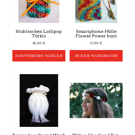
Stuhlsocken Lollipop
Smartphone-Hülle
Türkis
Flower Power bunt
16,00
€
17,00
€
AUSFÜHRUNG WÄHLEN
IN DEN WARENKORB
Dieses
Produkt
weist
mehrere
Varianten
auf.
Die
Optionen
können
auf
der
Produktseite