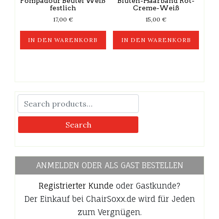
Pompadour Beutel Weiß
Blüten-Haarband Rot-
gewählt
festlich
Creme-Weiß
werden
17,00
€
15,00
€
IN DEN WARENKORB
IN DEN WARENKORB
Search
ANMELDEN ODER ALS GAST BESTELLEN
Registrierter Kunde
oder Gastkunde?
Der Einkauf bei ChairSoxx.de wird für Jeden
zum Vergnügen.