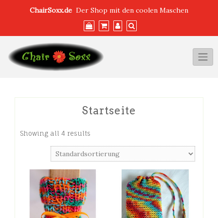
Skip
ChairSoxx.de
Der Shop mit den coolen Maschen
to
content
Startseite
Showing all 4 results